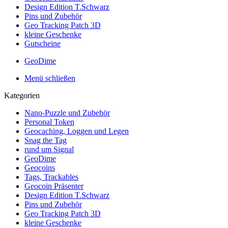
Design Edition T.Schwarz
Pins und Zubehör
Geo Tracking Patch 3D
kleine Geschenke
Gutscheine
GeoDime
Menü schließen
Kategorien
Nano-Puzzle und Zubehör
Personal Token
Geocaching, Loggen und Legen
Snag the Tag
rund um Signal
GeoDime
Geocoins
Tags, Trackables
Geocoin Präsenter
Design Edition T.Schwarz
Pins und Zubehör
Geo Tracking Patch 3D
kleine Geschenke