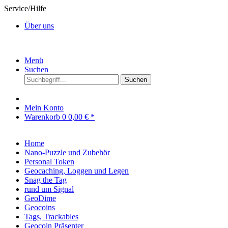
Service/Hilfe
Über uns
Menü
Suchen
Suchen
Mein Konto
Warenkorb
0
0,00 € *
Home
Nano-Puzzle und Zubehör
Personal Token
Geocaching, Loggen und Legen
Snag the Tag
rund um Signal
GeoDime
Geocoins
Tags, Trackables
Geocoin Präsenter